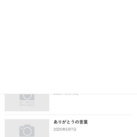
次の記事
ライト・イット・アップ・ブルー
東村山2021に出動
2021年4月5日
最近の投稿
「た・す・け・て」の4文字
2025年5月10日
ありがとうの言葉
2025年5月7日